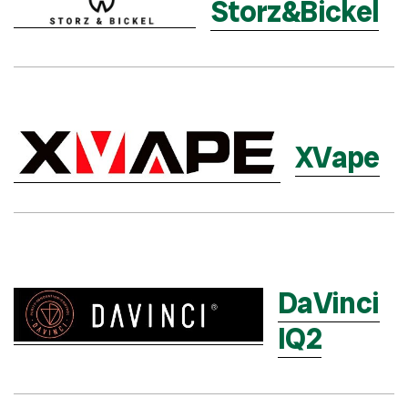
Storz&Bickel
XVape
DaVinci
IQ2