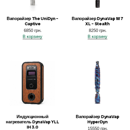
Вапорайзер The UniDyn –
Вапорайзер DynaVap M 7
Captive
XL – Stealth
6850
грн.
8250
грн.
В корзину
В корзину
Индукционный
Вапорайзер DynaVap
нагреватель DynaVap YLL
HyperDyn
IH 3.0
15550
грн.