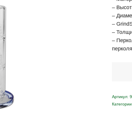
– Высот
– Диаме
– GrindS
– Толщи
– Перко
перколя
Артикул:
9
Категории