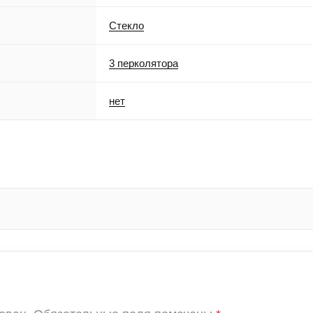
Стекло
3 перколятора
нет