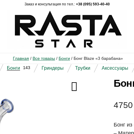
Заказ и консультация по тел.:
+38 (095) 593-40-40
Главная
/
Все товары
/
Бонги
/
Бонг Blaze «3 барабана»
143
Бонги
Гриндеры
Трубки
Аксессуары
Бонг
475
Бонг из
– Матер