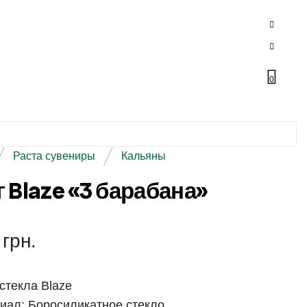
0
Раста сувениры
Кальяны
 Blaze «3 барабана»
0
грн.
 стекла Blaze
иал: Боросиликатное стекло