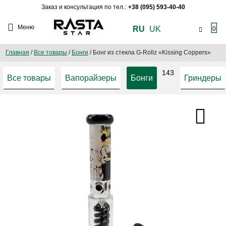
Заказ и консультация по тел.:
+38 (095) 593-40-40
Меню
RU
UK
0
Главная
/
Все товары
/
Бонги
/
Бонг из стекла G-Rollz «Kissing Coppers»
143
Все товары
Вапорайзеры
Бонги
Гриндеры