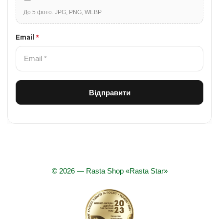
До 5 фото: JPG, PNG, WEBP
Email
*
© 2026 — Rasta Shop «Rasta Star»