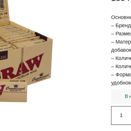
Основны
– Брен
– Размер
– Матер
добавок
– Колич
– Колич
– Форма
удобном
В 