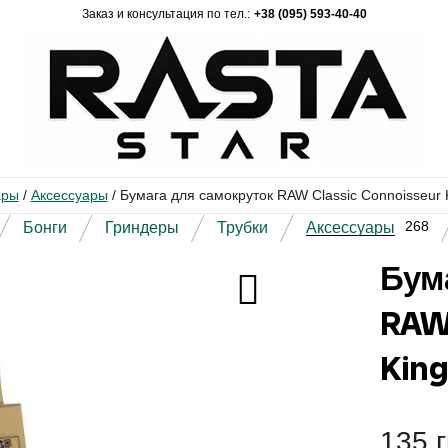
Заказ и консультация по тел.:
+38 (095) 593-40-40
ары
/
Аксессуары
/
Бумага для самокруток RAW Classic Connoisseur Ki
268
Бонги
Гриндеры
Трубки
Аксессуары
Бум
RAW 
King
135
г