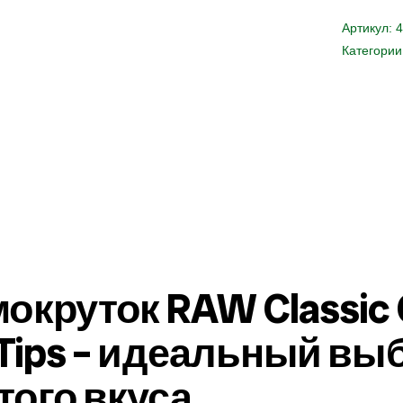
Артикул:
4
Категории
окруток RAW Classic 
 + Tips – идеальный вы
того вкуса