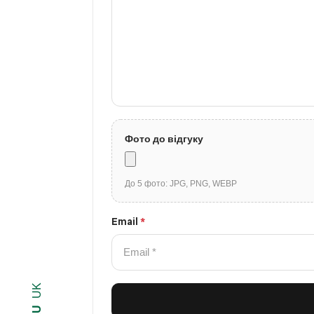
Фото до відгуку
До 5 фото: JPG, PNG, WEBP
Email
*
UK
RU