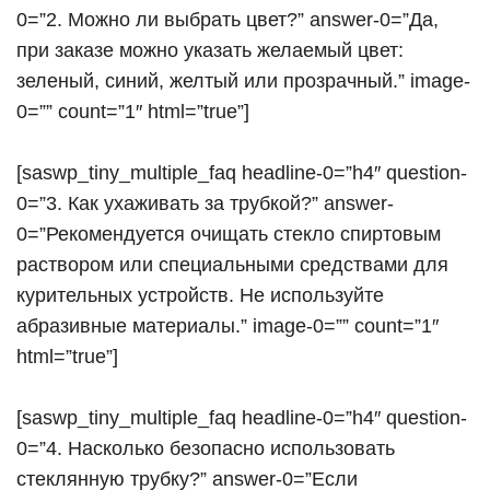
0=”2. Можно ли выбрать цвет?” answer-0=”Да,
при заказе можно указать желаемый цвет:
зеленый, синий, желтый или прозрачный.” image-
0=”” count=”1″ html=”true”]
[saswp_tiny_multiple_faq headline-0=”h4″ question-
0=”3. Как ухаживать за трубкой?” answer-
0=”Рекомендуется очищать стекло спиртовым
раствором или специальными средствами для
курительных устройств. Не используйте
абразивные материалы.” image-0=”” count=”1″
html=”true”]
[saswp_tiny_multiple_faq headline-0=”h4″ question-
0=”4. Насколько безопасно использовать
стеклянную трубку?” answer-0=”Если