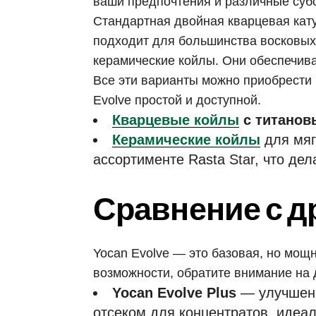
ваши предпочтения и различные суб
Стандартная двойная кварцевая кат
подходит для большинства восковых 
керамические койлы. Они обеспечива
Все эти варианты можно приобрести 
Evolve простой и доступной.
Кварцевые койлы
с титанов
Керамические койлы
для мяг
ассортименте Rasta Star, что де
Сравнение с д
Yocan Evolve — это базовая, но мощ
возможности, обратите внимание на 
Yocan Evolve Plus
— улучшенн
отсеком для концентратов, идеал