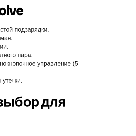
olve
стой подзарядки.
рман.
ии.
тного пара.
днокнопочное управление (5
 утечки.
 выбор для