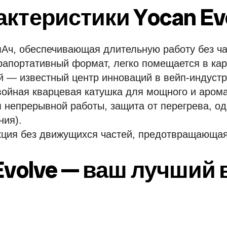
ктеристики Yocan Ev
мАч, обеспечивающая длительную работу без ча
трапортативный формат, легко помещается в ка
ай — известный центр инноваций в вейп-индустр
войная кварцевая катушка для мощного и арома
м непрерывной работы, защита от перегрева, о
ния).
кция без движущихся частей, предотвращающая
Evolve — ваш лучший