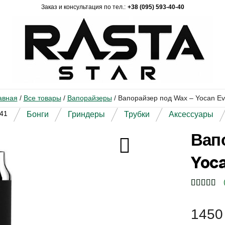
Заказ и консультация по тел.:
+38 (095) 593-40-40
авная
/
Все товары
/
Вапорайзеры
/
Вапорайзер под Wax – Yocan Ev
41
Бонги
Гриндеры
Трубки
Аксессуары
Вап
Yoca
145