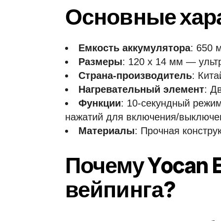
Основные хара
Емкость аккумулятора
: 650 
Размеры
: 120 x 14 мм — уль
Страна-производитель
: Кит
Нагревательный элемент
: Д
Функции
: 10-секундный режи
нажатий для включения/выключе
Материалы
: Прочная констру
Почему Yocan 
вейпинга?