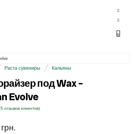
0
olve
Раста сувениры
Кальяны
орайзер под Wax –
n Evolve
(
5
отзывов клиентов)
0
грн.