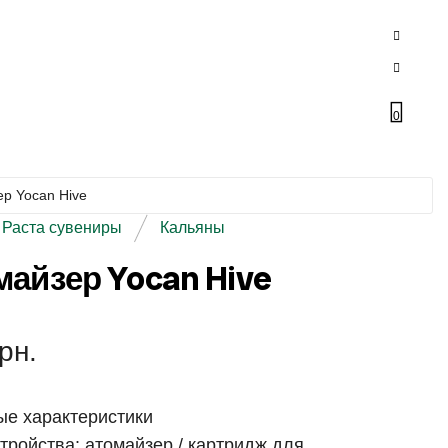
0
р Yocan Hive
Раста сувениры
Кальяны
айзер Yocan Hive
рн.
е характеристики
стройства: атомайзер / картридж для