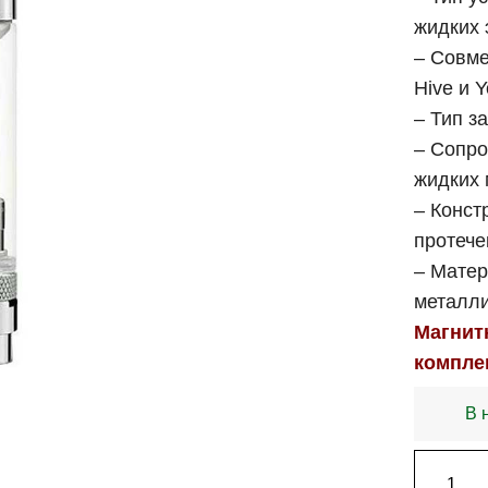
жидких 
– Совме
Hive и 
– Тип за
– Сопро
жидких 
– Конст
протече
– Матер
металли
Магнит
компле
В 