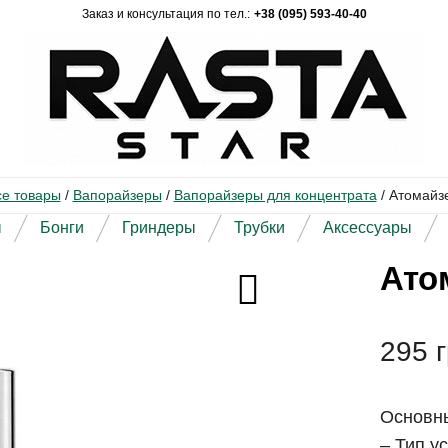
Заказ и консультация по тел.:
+38 (095) 593-40-40
се товары
/
Вапорайзеры
/
Вапорайзеры для концентрата
/
Атомайзе
ы
Бонги
Гриндеры
Трубки
Аксессуары
Атом
295
г
Основны
– Тип у