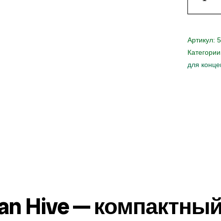
Артикул:
5
Категории
для конце
an Hive — компактны